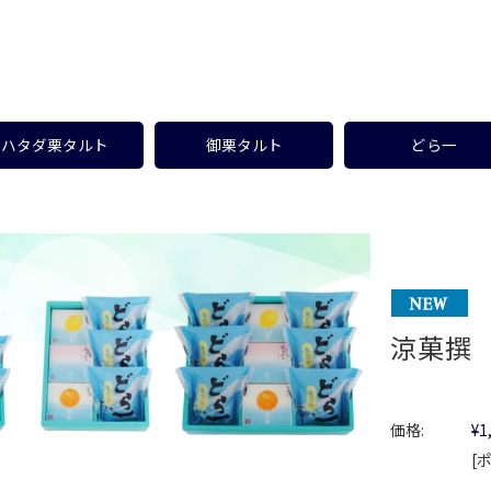
ハタダ栗タルト
御栗タルト
どら一
涼菓撰【
価格:
¥1
[