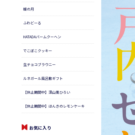
媛の月
ふわどーる
HATADAバームクーヘン
でこぼこクッキー
生チョコブラウニー
ルネガール風呂敷ギフト
【休止期間中】深山栗ひろい
【休止期間中】ほんきのレモンケーキ
お気に入り