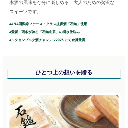
本酒の風味を存分に楽しめる、大人のための贅沢な
スイーツです。
ANA国際線ファーストクラス提供酒「石鎚」使用
愛媛・西条が誇る「石鎚山系」の湧水仕込み
ルクセンブルク酒チャレンジ2025 にて金賞受賞
ひとつ上の想いを贈る