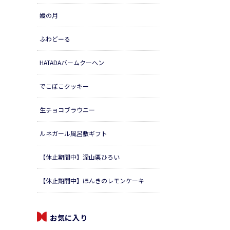
媛の月
ふわどーる
HATADAバームクーヘン
でこぼこクッキー
生チョコブラウニー
ルネガール風呂敷ギフト
【休止期間中】深山栗ひろい
【休止期間中】ほんきのレモンケーキ
お気に入り